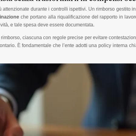
 attenzionate durante i controlli ispettivi. Un rimborso gestit
dinazione
che portano alla riqualificazione del rapporto in lav
tività, e tale spesa deve essere documentata.
 rimborso, ciascuna con regole precise per evitare contestazioni
ontario. È fondamentale che l’ente adotti una policy interna chia