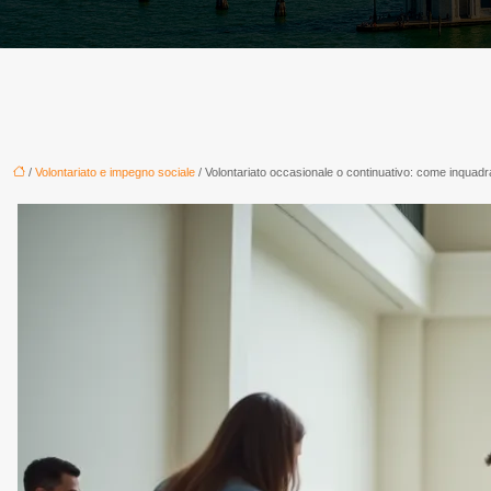
/
Volontariato e impegno sociale
/ Volontariato occasionale o continuativo: come inquadra