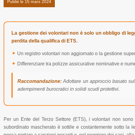
Publié le 15 mars 2024
La gestione dei volontari non è solo un obbligo di legg
perdita della qualifica di ETS.
Un registro volontari non aggiornato o la gestione super
Differenziare tra polizze assicurative nominative e numer
Raccomandazione:
Adottare un approccio basato sulla
adempimenti burocratici in solidi scudi protettivi.
Per un Ente del Terzo Settore (ETS), i volontari non sono se
subordinato mascherato è sottile e costantemente sotto la len
possa portare a sanzioni pesanti e, nel peggiore dei casi, alla r