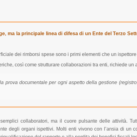
e, ma la principale linea di difesa di un Ente del Terzo Sett
ficiale dei rimborsi spese sono i primi elementi che un ispettore 
iche, così come strutturare collaborazioni tra enti, richiede un a
 prova documentale per ogni aspetto della gestione (registro, 
mplici collaboratori, ma il cuore pulsante delle attività. Tut
te degli organi ispettivi. Molti enti vivono con l’ansia di un
iqualificazione del rapporto e alla perdita dei benefici fiscali le