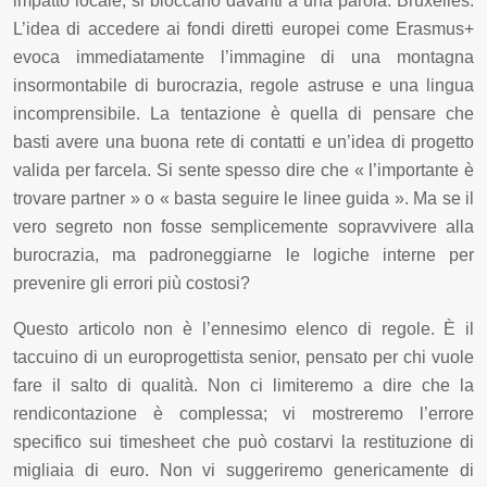
impatto locale, si bloccano davanti a una parola: Bruxelles.
L’idea di accedere ai fondi diretti europei come Erasmus+
evoca immediatamente l’immagine di una montagna
insormontabile di burocrazia, regole astruse e una lingua
incomprensibile. La tentazione è quella di pensare che
basti avere una buona rete di contatti e un’idea di progetto
valida per farcela. Si sente spesso dire che « l’importante è
trovare partner » o « basta seguire le linee guida ». Ma se il
vero segreto non fosse semplicemente sopravvivere alla
burocrazia, ma padroneggiarne le logiche interne per
prevenire gli errori più costosi?
Questo articolo non è l’ennesimo elenco di regole. È il
taccuino di un europrogettista senior, pensato per chi vuole
fare il salto di qualità. Non ci limiteremo a dire che la
rendicontazione è complessa; vi mostreremo l’errore
specifico sui timesheet che può costarvi la restituzione di
migliaia di euro. Non vi suggeriremo genericamente di