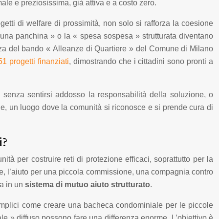
ale e preziosissima, già attiva e a costo zero.
etti di welfare di prossimità, non solo si rafforza la coesione
ta una panchina » o la « spesa sospesa » strutturata diventano
ienza del bando « Alleanze di Quartiere » del Comune di Milano
1 progetti finanziati
, dimostrando che i cittadini sono pronti a
à senza sentirsi addosso la responsabilità della soluzione, o
ale, un luogo dove la comunità si riconosce e si prende cura di
i?
 per costruire reti di protezione efficaci, soprattutto per la
ore, l’aiuto per una piccola commissione, una compagnia contro
la in un
sistema di mutuo aiuto strutturato
.
i semplici come creare una bacheca condominiale per le piccole
ale » diffuso possono fare una differenza enorme. L’obiettivo è