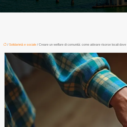
/
Solidarietà e sociale
/ Creare un welfare di comunità: come attivare risorse locali dove 