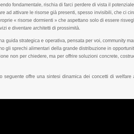
essendo fondamentale, rischia di farci perdere di vista il poten
re ad attivare le risorse già presenti, spesso invisibili, che ci 
roprie « risorse dormienti » che aspettano solo di essere risv
izi e diventare architetti di prossimità.
una guida strategica e operativa, pensata per voi, community man
ino gli sprechi alimentari della grande distribuzione in opportun
zione non per chiedere, ma per offrire soluzioni concrete, cost
eo seguente offre una sintesi dinamica dei concetti di welfare