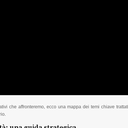
erativi che affronteremo, ecco una mappa dei temi chiave tratta
io.
tà: una guida strategica