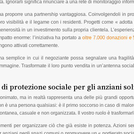
Ignorarli significa rinunciare a una rete di monitoraggio inform
ma proporre una partnership vantaggiosa. Coinvolgendoli in prog
oro visibilità e il legame con i residenti. Progetti come « adot
i generosità in un investimento sulla propria clientela. L’esper
atto enorme: l’iniziativa ha portato a
oltre 7.000 donazioni e 5
ngono attivati correttamente.
ma semplice in cui il negoziante possa segnalare una fragilit
’immagine. Trasformate il loro punto vendita in un’antenna soci
i protezione sociale per gli anziani sol
imato, ma in realtà rappresenta una delle più grandi opportunità
on è una persona qualsiasi: è il primo soccorso in caso di mal
pontanea, casuale e non organizzata. Il vostro ruolo è trasformar
strumenti per organizzare ciò che già esiste in potenza. Azion
er anziani negli spazi comuni o promuovere un « portierato soci