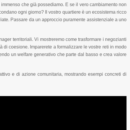
ziale immenso che già possediamo. E se il vero cambiamento non
circondano ogni giorno? Il vostro quartiere è un ecosistema ricco
egliate. Passare da un approccio puramente assistenziale a uno
ager territoriali. Vi mostreremo come trasformare i negozianti
ità di coesione. Imparerete a formalizzare le vostre reti in modo
ruendo un welfare generativo che parte dal basso e crea valore
 attivo e di azione comunitaria, mostrando esempi concreti di