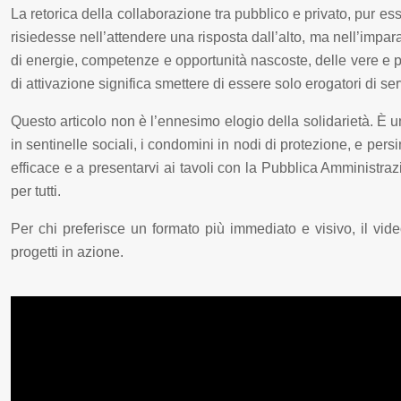
La retorica della collaborazione tra pubblico e privato, pur 
risiedesse nell’attendere una risposta dall’alto, ma nell’impara
di energie, competenze e opportunità nascoste, delle vere e p
di attivazione significa smettere di essere solo erogatori di serv
Questo articolo non è l’ennesimo elogio della solidarietà. È 
in sentinelle sociali, i condomini in nodi di protezione, e pers
efficace e a presentarvi ai tavoli con la Pubblica Amministra
per tutti.
Per chi preferisce un formato più immediato e visivo, il vid
progetti in azione.